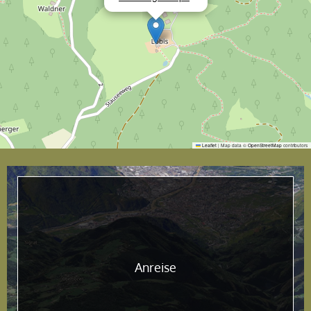
Leaflet
|
Map data ©
OpenStreetMap
contributors
Anreise