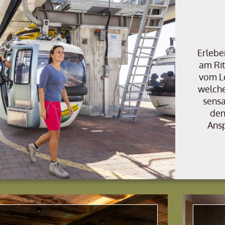
Erlebe
am Rit
vom Lo
welche
sensa
den
Ansp