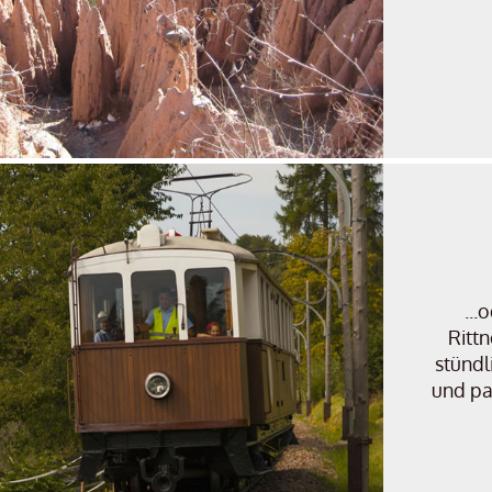
...
Ritt
stündl
und pa