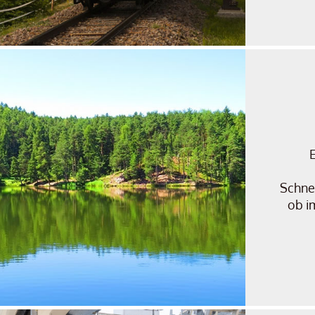
E
Schnel
ob i