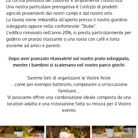
La cucina prelibata del Lobishof è ampiamente conosciuta.
Una nostra particolare prerogativa è l’utilizzo di prodotti
agricoli provenienti dai nostri campi e dal nostro orto.
La tavola viene imbandita all’aperto presso il nostro giardino
soleggiato oppure nella confortevole “Stube”.
L’edifico rinnovato nell’anno 2016, si presta particolarmente per
godersi un pranzo rilassante o una sosta con cafè e torta
assieme ad amici e parenti.
Dopo aver pranzato rilassateVi sul nostro prato soleggiato,
mentre i bambini si scatenano nel nostro parco giochi.
Saremo lieti di organizzare le Vostre feste
….come per esempio battesimi, compleanni o un'occasione
familiare….
Vi possiamo offrire una combinazione ideale composta da una
location adatta e una ristorazione fatta su misura per il Vostro
evento.