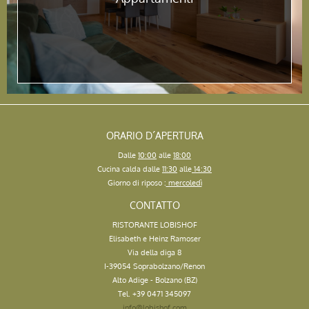
ORARIO D´APERTURA
Dalle
10:00
alle
18:00
Cucina calda dalle
11:30
alle
14:30
Giorno di riposo :
mercoledì
CONTATTO
RISTORANTE LOBISHOF
Elisabeth e Heinz Ramoser
Via della diga 8
I-39054 Soprabolzano/Renon
Alto Adige - Bolzano (BZ)
Tel. +39 0471 345097
info@lobishof.com